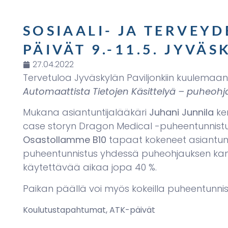
SOSIAALI- JA TERVEY
PÄIVÄT 9.-11.5. JYVÄS
27.04.2022
Tervetuloa Jyväskylän Paviljonkiin kuulemaan
Automaattista Tietojen Käsittelyä – puheohja
Mukana asiantuntijalääkäri
Juhani Junnila
ke
case storyn Dragon Medical -puheentunnist
Osastollamme B10
tapaat kokeneet asiantunt
puheentunnistus yhdessä puheohjauksen kan
käytettävää aikaa jopa 40 %.
Paikan päällä voi myös kokeilla puheentunnis
Koulutustapahtumat, ATK-päivät