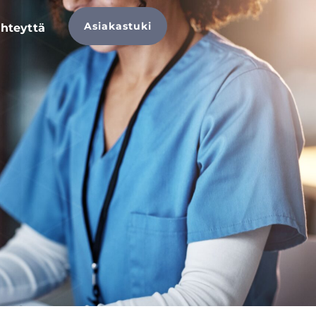
Asiakastuki
hteyttä