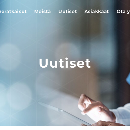
eratkaisut
Meistä
Uutiset
Asiakkaat
Ota y
Uutiset