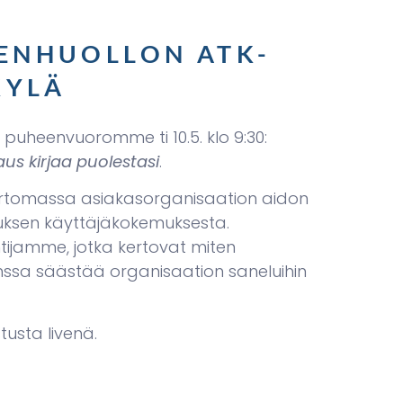
DENHUOLLON ATK-
KYLÄ
 puheenvuoromme ti 10.5. klo 9:30:
us kirjaa puolestasi
.
rtomassa asiakasorganisaation aidon
uksen käyttäjäkokemuksesta.
ijamme, jotka kertovat miten
ssa säästää organisaation saneluihin
tusta livenä.