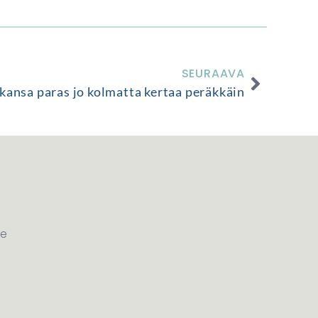
SEURAAVA
kansa paras jo kolmatta kertaa peräkkäin
le