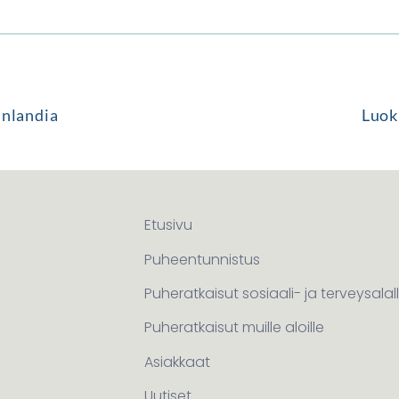
inlandia
Luok
Etusivu
Puheentunnistus
Puheratkaisut sosiaali- ja terveysalal
Puheratkaisut muille aloille
Asiakkaat
Uutiset